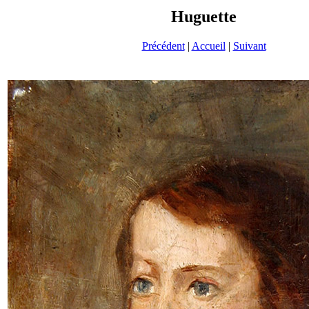
Huguette
Précédent
|
Accueil
|
Suivant