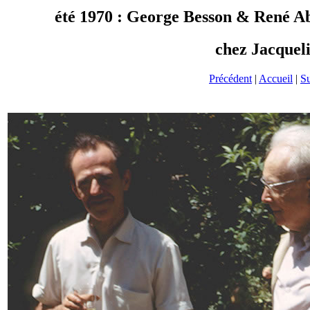
été 1970 : George Besson & René A
chez Jacquel
Précédent
|
Accueil
|
Su