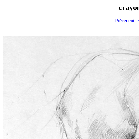
crayon
Précédent
|