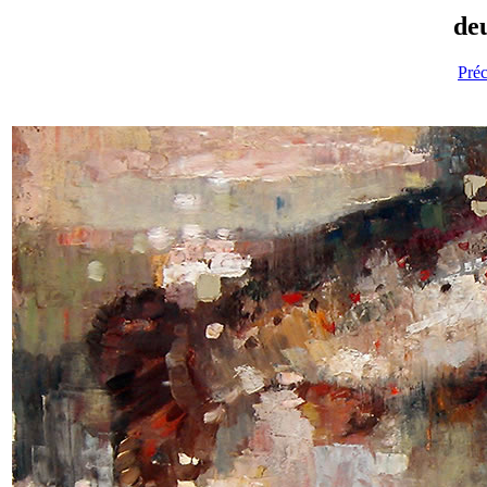
deu
Pré