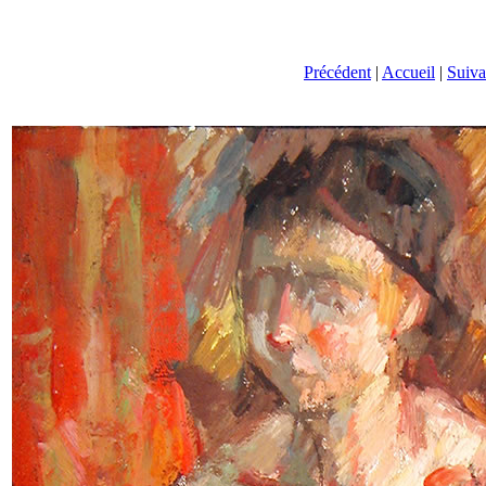
Précédent
|
Accueil
|
Suiva