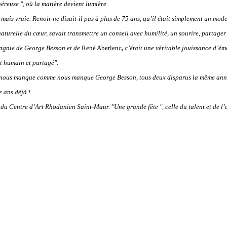
néreuse ", où la matière devient lumière.
e mais vraie. Renoir ne disait-il pas à plus de 75 ans, qu’il était simplement un mod
ce naturelle du cœur, savait transmettre un conseil avec humilité, un sourire, partag
mpagnie de George Besson
et de
René Aberlenc
,
c’était une véritable jouissance d’ém
it humain et partagé".
, il nous manque comme nous manque George Besson,
tous deux disparus la même anné
e ans déjà !
du Centre d’Art Rhodanien Saint-Maur. "Une grande fête ", celle du talent et de l’ami