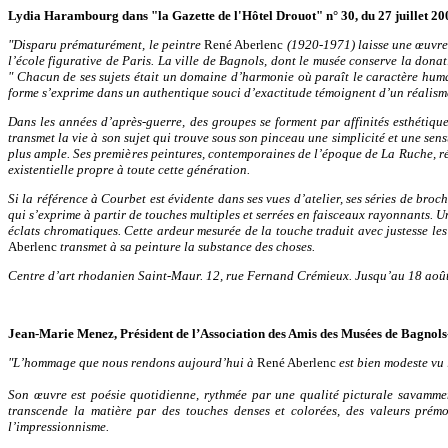
Lydia Harambourg dans "la Gazette de l'Hôtel Drouot" n° 30, du 27 juillet 200
"Disparu prématurément, le peintre
René Aberlenc
(1920-1971) laisse une œuvre d
l’école figurative de Paris. La ville de Bagnols, dont le musée conserve la dona
" Chacun de ses sujets était un domaine d’harmonie où paraît le caractère humai
forme s’exprime dans un authentique souci d’exactitude témoignent d’un réalism
Dans les années d’après-guerre, des groupes se forment par affinités esthétiq
transmet la vie à son sujet qui trouve sous son pinceau une simplicité et une sen
plus ample. Ses premières peintures, contemporaines de l’époque de La Ruche, r
existentielle propre à toute cette génération.
Si la référence à Courbet est évidente dans ses vues d’atelier, ses séries de broc
qui s’exprime à partir de touches multiples et serrées en faisceaux rayonnants. 
éclats chromatiques. Cette ardeur mesurée de la touche traduit avec justesse les
Aberlenc
transmet à sa peinture la substance des choses.
Centre d’art rhodanien Saint-Maur. 12, rue Fernand Crémieux. Jusqu’au 18 août
Jean-Marie Menez, Président de l’Association des Amis
des Musées de Bagnols-
"L’hommage que nous rendons aujourd’hui à
René Aberlenc
est bien modeste vu 
Son œuvre est poésie quotidienne, rythmée par une qualité picturale savammen
transcende la matière par des touches denses et colorées, des valeurs prémo
l’impressionnisme.