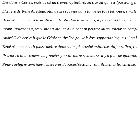
Des dons ? Certes, mais aussi un travail opiniâtre, un travail qui est "passion gé
L’œuvre de
René Aberlenc
plonge ses racines dans la vie de tous les jours, simpl
René Aberlenc
était le meilleur et le plus fidèle des amis, il possédait l’élégan
Inoubliables aussi, les visites d’atelier d’un copain peintre ou sculpteur en co
André Gide
écrivait que le Génie en Art
"ne
pouvait être supportable que s’il éta
René Aberlenc
était passé maître dans cette générosité créatrice. Aujourd’hui
Ils sont en nous comme au premier jour de notre rencontre, il y a plus de quarant
Pour quelques semaines, les œuvres de
René Aberlenc
vont illuminer les cimaises 