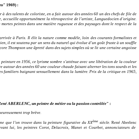
ns
" 1969) :
 à des talents de coloriste, en a fait autour des années 60 un des chefs de file de
e, accueille opportunément la rétrospective de l’artiste, Languedocien d’origine.
s mortes peintes dans une matière rugueuse et des paysages dont le respect de la
rrivée à Paris. Il élit la nature comme modèle, loin des courants formalistes et
en, il est soutenu par un sens du naturel qui évolue d’un goût fruste à un souffle
ore Thompson une âpreté dans des sujets simples où se lit une certaine angoisse
une peinture en 1956, ce lyrisme sombre s’atténue avec une libération de la couleur
e autour des années 60 une couleur chaude faisant alterner les tons sourds et les
es familiers baignant sensuellement dans la lumière. Prix de la critique en 1965,
ené ABERLENC, un peintre de métier ou la passion contrôlée
" :
lheureusement trop brève.
ème
ne que l’on trouve dans la peinture figurative du XX
siècle.
René Aberlenc
vant lui, les peintres Corot, Delacroix, Manet et Courbet, annonciateurs de