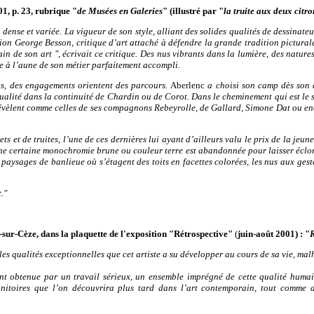
1, p. 23, rubrique "
de Musées en Galeries
" (illustré par "
la truite aux deux citro
ense et variée. La vigueur de son style, alliant des solides qualités de dessinateur
tion George Besson, critique d’art attaché à défendre la grande tradition pictural
n de son art ", écrivait ce critique. Des nus vibrants dans la lumière, des nature
e à l’aune de son métier parfaitement accompli.
ues, des engagements orientent des parcours.
Aberlenc
a choisi son camp dès son a
sualité dans la continuité de Chardin ou de Corot. Dans le cheminement qui est le si
évèlent comme celles de ses compagnons Rebeyrolle, de Gallard, Simone Dat ou enc
hets et de truites, l’une de ces dernières lui ayant d’ailleurs valu le prix de la je
Une certaine monochromie brune ou couleur terre est abandonnée pour laisser éclor
 paysages de banlieue où s’étagent des toits en facettes colorées, les nus aux gest
."
sur-Cèze, dans la plaquette de l'exposition
"Rétrospective"
(
juin-août 2001) : "
R
les qualités exceptionnelles que cet artiste a su développer au cours de sa vie, ma
t obtenue par un travail sérieux, un ensemble imprégné de cette qualité humai
nitoires que l’on découvrira plus tard dans l’art contemporain, tout comme a