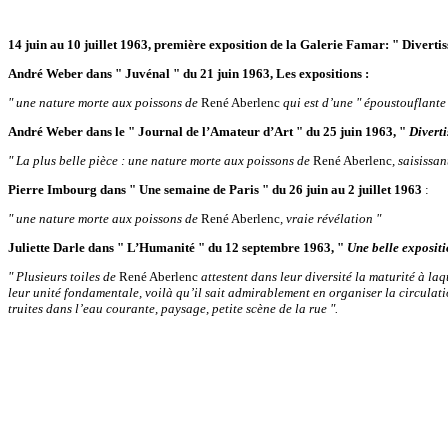
14 juin au 10 juillet 1963, première exposition de la Galerie Famar: " Diverti
André Weber dans " Juvénal " du 21 juin 1963, Les expositions :
" une nature morte aux poissons de
René Aberlenc
qui est d’une " époustouflante 
André Weber dans le " Journal de l’Amateur d’Art " du 25 juin 1963, "
Divert
" La plus belle pièce : une nature morte aux poissons de
René Aberlenc
, saisissan
Pierre Imbourg dans " Une semaine de Paris " du 26 juin au 2 juillet 1963
:
" une nature morte aux poissons de
René Aberlenc
,
vraie révélation "
Juliette Darle dans " L’Humanité " du 12 septembre 1963, "
Une belle exposit
" Plusieurs toiles de
René Aberlenc
attestent dans leur diversité la maturité à la
leur unité fondamentale, voilà qu’il sait admirablement en organiser la circulation
truites dans l’eau courante, paysage, petite scène de la rue ".