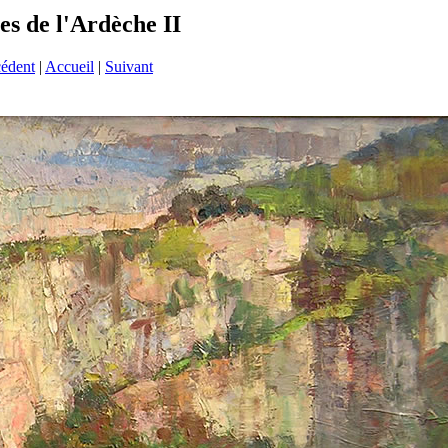
s de l'Ardèche II
cédent
|
Accueil
|
Suivant