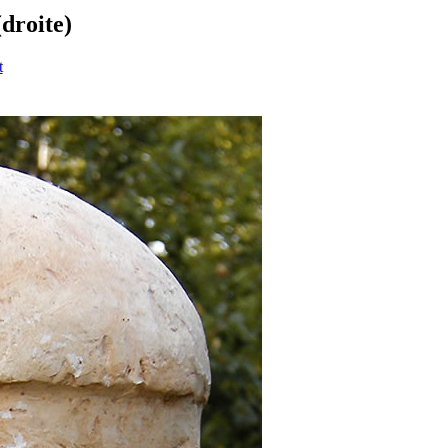
droite)
t