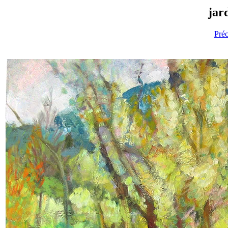
jar
Pré