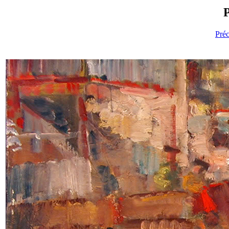
P
Pré