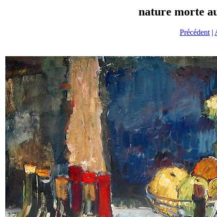
nature morte au
Précédent
|