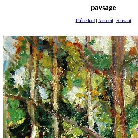
paysage
Précédent
|
Accueil
|
Suivant