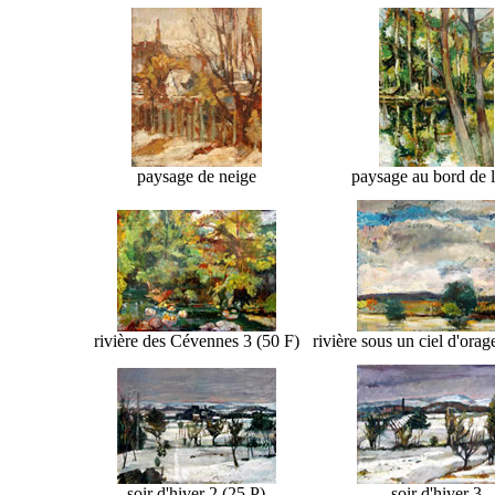
paysage de neige
paysage au bord de l
rivière des Cévennes 3 (50 F)
rivière sous un ciel d'orag
soir d'hiver 2 (25 P)
soir d'hiver 3