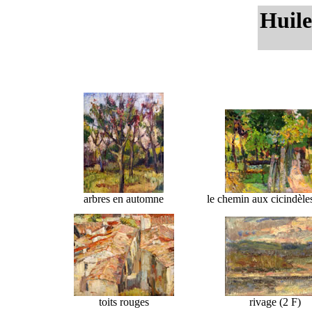
Huile
arbres en automne
le chemin aux cicindèle
toits rouges
rivage (2 F)