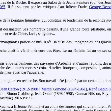
ntres de la Ruche. Il exposa au Salon de la Jeune Peinture (ou "des Jeu
1965
. Il fut soutenu par les critiques d'art Juliette Darle,
George Besso
oie de la peinture figurative, qui constitua au lendemain de la seconde g
ssinateur. Ses nombreux dessins, d'une grande force plastique, ont pu 
n, encre de Chine, lavis, sanguine...
de remarquables pastels de nus. Il réalisa aussi des lithographies, des grav
echerchait la vérité intérieure des êtres. Le nu féminin fut un de ses suj
aris et de sa banlieue, des paysages d'Ardèche et d'autres régions, des
ndre des natures mortes : coins d'atelier, bouquets, compositions, anim
ile mais aussi par l'aquarelle.
fait, toujours en recherche. Son travail a été jalonné par un certain nombr
:
Jean Carton (1912-1988)
,
Marcel Gimond (1894-1961)
,
René Babin (
son, Simon Goldberg, Jean Osouf (1898-1996), Gunnar Nilsson, Ray
uastalla (1903-1983)…
a Ruche, à la Jeune Peinture et au cours des années qui suivirent fure
l Collomb, François Desnoyer, Paul Guiramand, Jean-Claude Bertrand