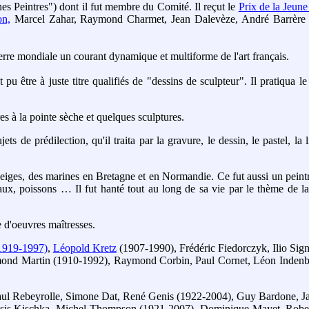
nes Peintres") dont il fut membre du Comité. Il reçut le
Prix de la Jeune
n,
Marcel Zahar, Raymond Charmet, Jean Dalevèze, André Barrère 
uerre mondiale un courant dynamique et multiforme de l'art français.
être à juste titre qualifiés de "dessins de sculpteur". Il pratiqua le
ures à la pointe sèche et quelques sculptures.
ets de prédilection, qu'il traita par la gravure, le dessin, le pastel, la 
 neiges, des marines en Bretagne et en Normandie. Ce fut aussi un peint
aux, poissons … Il fut hanté tout au long de sa vie par le thème de la t
e d'oeuvres maîtresses.
1919-1997)
,
Léopold Kretz
(1907-1990), Frédéric Fiedorczyk, Ilio Sign
mond Martin (1910-1992), Raymond Corbin, Paul Cornet, Léon Inden
nt Paul Rebeyrolle, Simone Dat, René Genis (1922-2004), Guy Bardone, Ja
, Isis Kischka, Michel Thompson (1921-2007), Dominique Mayet, Robe