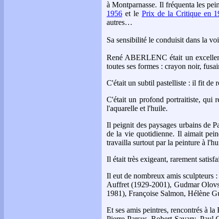
à Montparnasse. Il fréquenta les pei
1956
et le
Prix de la Critique en 
autres…
Sa sensibilité le conduisit dans la v
René ABERLENC était un excellent de
toutes ses formes : crayon noir, fusai
C'était un subtil pastelliste : il fit 
C'était un profond portraitiste, qui r
l'aquarelle et l'huile.
Il peignit des paysages urbains de P
de la vie quotidienne. Il aimait pei
travailla surtout par la peinture à l'hu
Il était très exigeant, rarement satis
Il eut de nombreux amis sculpteurs 
Auffret (1929-2001), Gudmar Olov
1981), Françoise Salmon, Hélène G
Et ses amis peintres, rencontrés à l
Pierre Parsus, Robert Savary, Pau