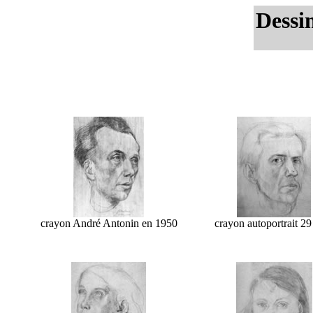
Dessin
crayon André Antonin en 1950
crayon autoportrait 29