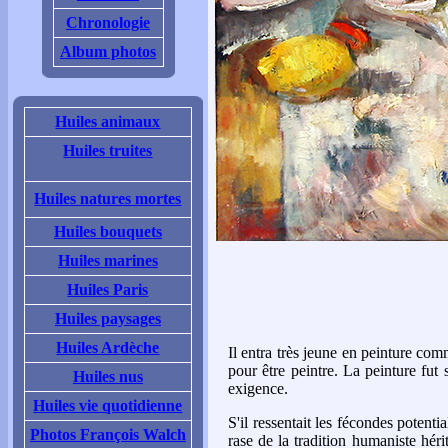
Chronologie
Album photos
Huiles animaux
Huiles truites
Huiles natures mortes
Huiles bouquets
Huiles marines
Huiles Paris
Huiles paysages
Huiles Ardèche
Il entra très jeune en peinture co
pour être peintre. La peinture fut
Huiles nus
exigence.
Huiles vie quotidienne
S'il ressentait les fécondes potenti
Photos François Walch
rase de la tradition humaniste héri