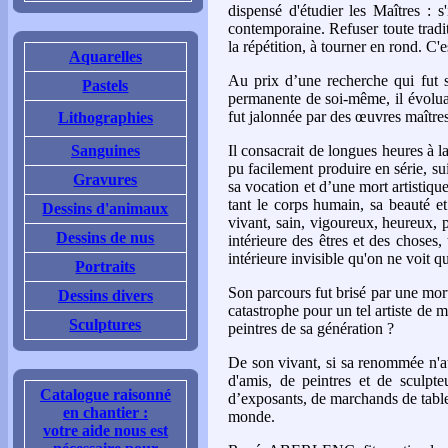
dispensé d'étudier les Maîtres :
contemporaine. Refuser toute tradit
la répétition, à tourner en rond. C'
Aquarelles
Au prix d’une recherche qui fut s
Pastels
permanente de soi-même, il évolua et
fut jalonnée par des œuvres maîtres
Lithographies
Sanguines
Il consacrait de longues heures à la
pu facilement produire en série, su
Gravures
sa vocation et d’une mort artistique 
tant le corps humain, sa beauté et
Dessins d'animaux
vivant, sain, vigoureux, heureux, 
Dessins de nus
intérieure des êtres et des choses
intérieure invisible qu'on ne voit q
Portraits
Son parcours fut brisé par une mort 
Dessins divers
catastrophe pour un tel artiste de 
Sculptures
peintres de sa génération ?
De son vivant, si sa renommée n'att
d'amis, de peintres et de sculpteu
Catalogue raisonné
d’exposants, de marchands de tableau
en chantier :
monde.
votre aide nous est