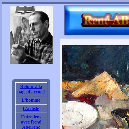
Retour à la
page d'accueil
L'homme
L'artiste
Entretiens
avec René
Aberlenc