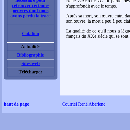
nécessaire pour
René ABERLENC fit partie des p
retrouver certaines
s'approfondit avec le temps.
oeuvres dont nous
avons perdu la trace
Après sa mort, son œuvre entra dan
son œuvre, la mort a peu à peu clai
La qualité de ce qu'il nous a légué 
Cotation
français du XXe siècle qui se sont 
Actualités
Bibliographie
Sites web
Télécharger
haut de page
Courriel René Aberlenc