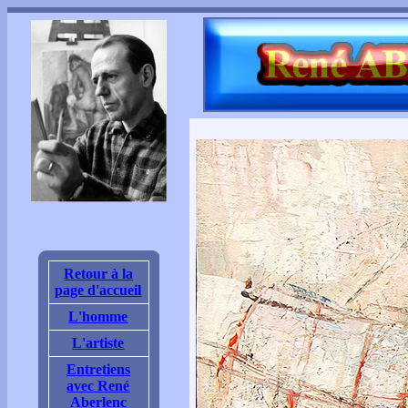
Retour à la
page d'accueil
L'homme
L'artiste
Entretiens
avec René
Aberlenc