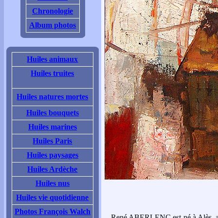
Chronologie
Album photos
Huiles animaux
Huiles truites
Huiles natures mortes
Huiles bouquets
Huiles marines
Huiles Paris
Huiles paysages
Huiles Ardèche
Huiles nus
Huiles vie quotidienne
Photos François Walch
René ABERLENC est né à Alès, au 