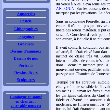
du Soleil à Alès, éleva seule ses t
ANTONIN
. Sur les conseils de 
marquée par les privations. La néces
Aquarelles
Pastels
Sans sa compagne Pierrette, qu'i
encore il n'aurait pas pu survivre
Lithographies
libéré des soucis matériels, il put 
sa santé. Conscient d'avoir perdu 1
Sanguines
son œuvre, à laquelle il ne put con
Gravures
Il avait connu la condition ouvriè
Dessins d'animaux
acharné, il s’était élevé haut dans 
instinct de classe très vif. Ad
Dessins de nus
internationaliste de coeur, très att
dont il demeura membre jusqu'à sa 
Portraits
mouvement ouvrier, pacifiste, antir
Dessins divers
passage aux Chantiers de Jeunesse 
Sculptures
Trempé par les épreuves, autodida
étranger à toute sensiblerie. Il avai
ses mains. Il aimait les êtres huma
les garrigues calcaires du Gard et
Catalogue raisonné
fidèle et dévoué, un amoureux de l
en chantier :
modernes, ne l'intéressaient pas. S'
votre aide nous est
forme, lui était étrangère autant qu