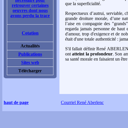
nécessaire pour
que la superficialité.
retrouver certaines
oeuvres dont nous
Respectueux d’autrui, serviable, ch
avons perdu la trace
grande droiture morale, d’une natu
l’aise en compagnie des "grands"
regarda jamais personne de haut en 
Cotation
d'amour, trop d'exigence et de noble
était d'une totale authenticité : ja
Actualités
S'il fallait définir René ABERLEN
ont
atteint la profondeur
. Son am
Publications
sa santé morale en faisaient un ê
Sites web
Télécharger
haut de page
Courriel René Aberlenc