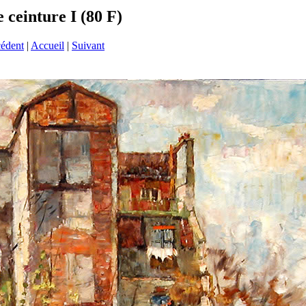
e ceinture I (80 F)
cédent
|
Accueil
|
Suivant