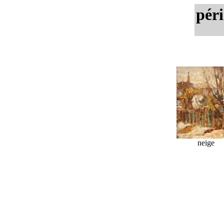
péri
neige