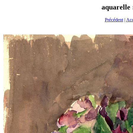
aquarelle :
Précédent
|
Acc