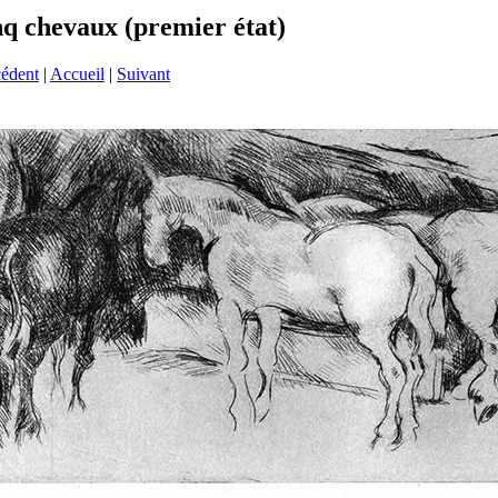
nq chevaux (premier état)
cédent
|
Accueil
|
Suivant